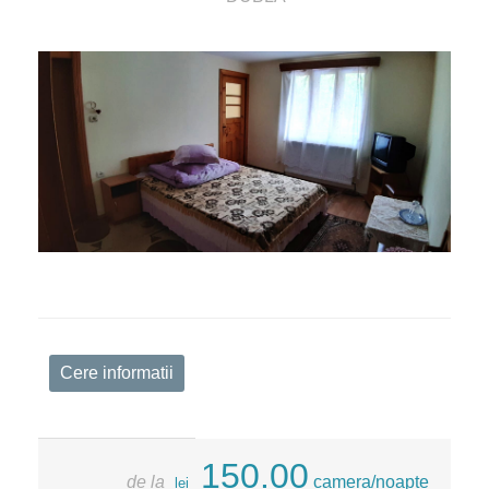
Cere informatii
150.00
de la
camera/noapte
lei